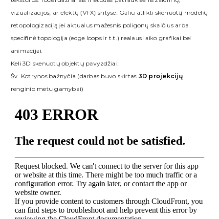
vizualizacijos, ar efektų (VFX) srityse. Galiu atlikti skenuotų modelių
retopologizaciją jei aktualus mažesnis poligonų skaičius arba
specifinė topologija (edge loops ir t.t.) realaus laiko grafikai bei
animacijai.
Keli 3D skenuotų objektų pavyzdžiai:
Šv. Kotrynos bažnyčia (darbas buvo skirtas
3D projekcijų
renginio metu gamybai)