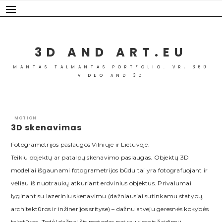
Skip
to
content
3D AND ART.EU
MANTAS TALMANTAS PORTFOLIO. VR, 360
VIDEO AND 3D
MOTION
3D skenavimas
Fotogrametrijos paslaugos Vilniuje ir Lietuvoje.
Teikiu objektų ar patalpų skenavimo paslaugas. Objektų 3D
modeliai išgaunami fotogrametrijos būdu tai yra fotografuojant ir
vėliau iš nuotraukų atkuriant erdvinius objektus. Privalumai
lyginant su lazeriniu skenavimu (dažniausiai sutinkamu statybų,
architektūros ir inžinerijos srityse) – dažnu atveju geresnės kokybės
tekstūros. Todėl dažnai šis metodas patrauklesnis žaidimų,