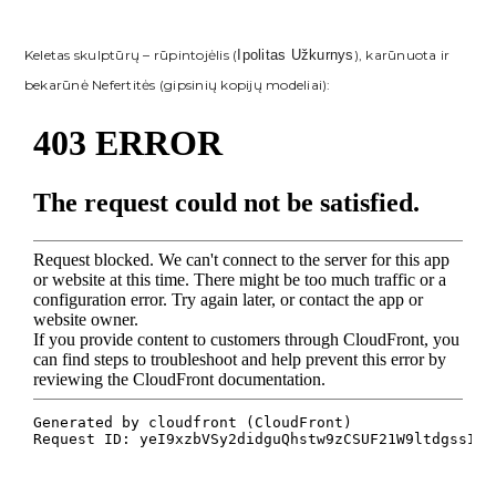
Keletas skulptūrų – rūpintojėlis (
Ipolitas Užkurnys
), karūnuota ir
bekarūnė Nefertitės (gipsinių kopijų modeliai):